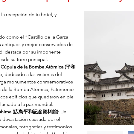
la recepción de tu hotel, y
o como el “Castillo de la Garza
ás antiguos y mejor conservados de
d, destaca por su imponente
esde su torre principal.
y Cúpula de la Bomba Atómica (平和
e, dedicado a las víctimas del
erga monumentos conmemorativos
ula de la Bomba Atómica, Patrimonio
cos edificios que quedaron en pie
llamado a la paz mundial.
 Hiroshima (広島平和記念資料館):
Un
devastación causada por el
onales, fotografías y testimonios.