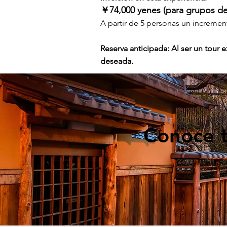
￥74,000 yenes (para grupos de
A partir de 5 personas un incremen
Reserva anticipada: Al ser un tour 
deseada.
Conoce t